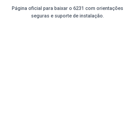
Página oficial para baixar o 6231 com orientações
seguras e suporte de instalação.
Baixar
Rotas
Passos
FAQ
Plataforma
Download
APK
Slots