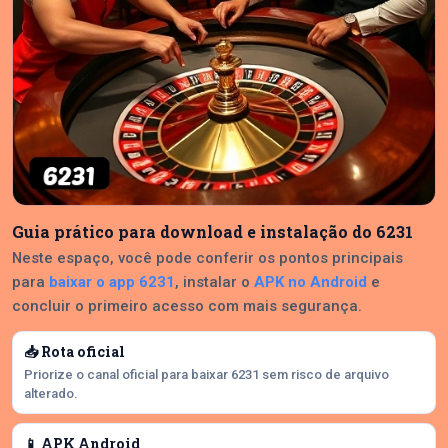
Guia prático para download e instalação do 6231
Neste espaço, você pode conferir os pontos principais
para
baixar o app 6231
, instalar o
APK no Android
e
concluir o primeiro acesso com mais segurança.
📥 Rota oficial
Priorize o canal oficial para baixar 6231 sem risco de arquivo
alterado.
📱 APK Android