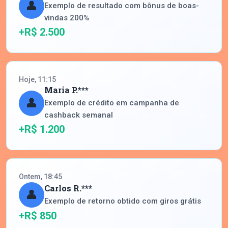
👤
Exemplo de resultado com bônus de boas-
vindas 200%
+R$ 2.500
Hoje, 11:15
Maria P.***
👤
Exemplo de crédito em campanha de
cashback semanal
+R$ 1.200
Ontem, 18:45
Carlos R.***
👤
Exemplo de retorno obtido com giros grátis
+R$ 850