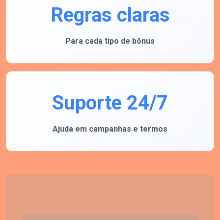
Regras claras
Para cada tipo de bônus
Suporte 24/7
Ajuda em campanhas e termos