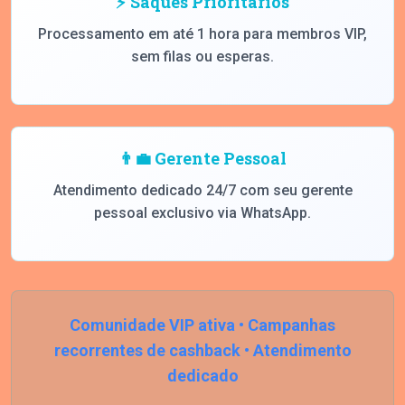
⚡ Saques Prioritários
Processamento em até 1 hora para membros VIP,
sem filas ou esperas.
👨‍💼 Gerente Pessoal
Atendimento dedicado 24/7 com seu gerente
pessoal exclusivo via WhatsApp.
Comunidade VIP ativa
•
Campanhas
recorrentes de cashback
•
Atendimento
dedicado