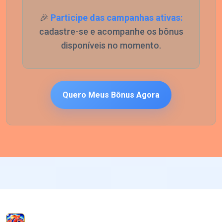
🎉
Participe das campanhas ativas:
cadastre-se e acompanhe os bônus
disponíveis no momento.
Quero Meus Bônus Agora