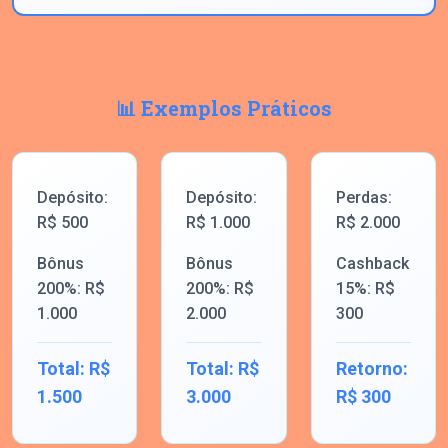
📊 Exemplos Práticos
Depósito:
Depósito:
Perdas:
R$ 500
R$ 1.000
R$ 2.000
Bônus
Bônus
Cashback
200%: R$
200%: R$
15%: R$
1.000
2.000
300
Total: R$
Total: R$
Retorno:
1.500
3.000
R$ 300