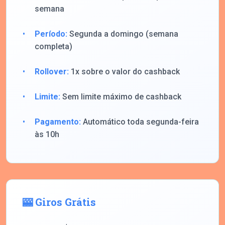
semana
Período:
Segunda a domingo (semana
completa)
Rollover:
1x sobre o valor do cashback
Limite:
Sem limite máximo de cashback
Pagamento:
Automático toda segunda-feira
às 10h
🎰 Giros Grátis