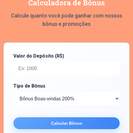
Calculadora de Bônus
Calcule quanto você pode ganhar com nossos
bônus e promoções
Valor do Depósito (R$)
Tipo de Bônus
Calcular Bônus