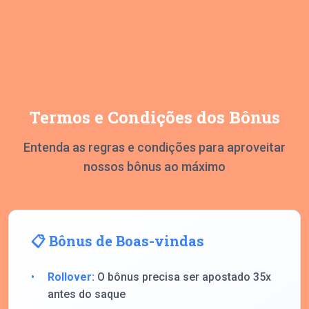
Termos e Condições dos Bônus
Entenda as regras e condições para aproveitar
nossos bônus ao máximo
📋 Bônus de Boas-vindas
Rollover:
O bônus precisa ser apostado 35x
antes do saque