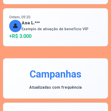
Ontem, 09:20
Ana L.***
👤
Exemplo de ativação de benefício VIP
+R$ 3.000
Campanhas
Atualizadas com frequência