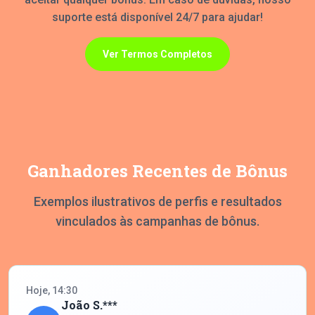
suporte está disponível 24/7 para ajudar!
Ver Termos Completos
Ganhadores Recentes de Bônus
Exemplos ilustrativos de perfis e resultados
vinculados às campanhas de bônus.
Hoje, 14:30
João S.***