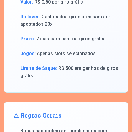
Valor:
R$ 0,50 por giro grátis
Rollover:
Ganhos dos giros precisam ser
apostados 20x
Prazo:
7 dias para usar os giros grátis
Jogos:
Apenas slots selecionados
Limite de Saque:
R$ 500 em ganhos de giros
grátis
⚠️ Regras Gerais
Bônus não podem ser combinados com