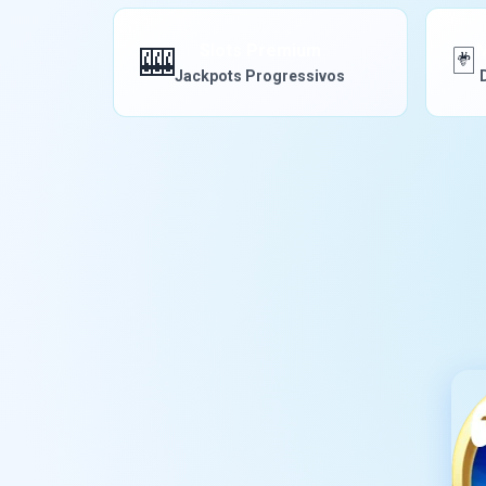
Slots Premium
M
🎰
🃏
Jackpots Progressivos