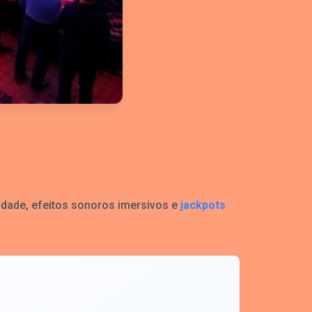
idade, efeitos sonoros imersivos e
jackpots