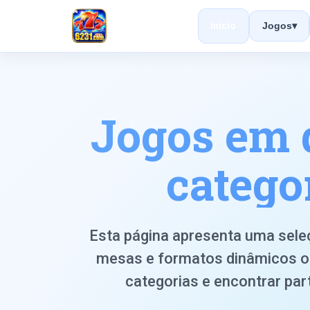
Início
Jogos
▾
Jogos em 
catego
Esta página apresenta uma sele
mesas e formatos dinâmicos orga
categorias e encontrar pa